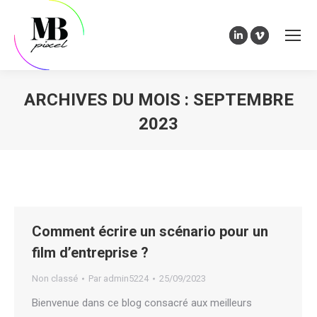
LinkedIn
Vimeo
page
page
opens
opens
ARCHIVES DU MOIS :
SEPTEMBRE
in
in
new
new
2023
window
window
Vous êtes ici :
Comment écrire un scénario pour un
film d’entreprise ?
Non classé
Par
admin5224
25/09/2023
Bienvenue dans ce blog consacré aux meilleurs