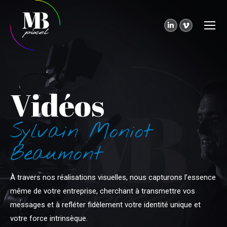
LinkedIn
Vimeo
page
page
opens
opens
in
in
new
new
Vidéos
window
window
Sylvain Moniot
Beaumont
À travers nos réalisations visuelles, nous capturons l’essence
même de votre entreprise, cherchant à transmettre vos
messages et à refléter fidèlement votre identité unique et
votre force intrinsèque.