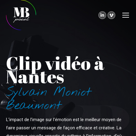
LinkedIn
Vimeo
page
page
opens
opens
in
in
new
new
Clip vidéo à
window
window
Nantes
Sylvain Moniot
Beaumont
L’impact de l’image sur l’émotion est le meilleur moyen de
faire passer un message de façon efficace et créative. La