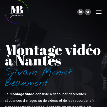
LinkedIn
Vimeo
page
page
opens
opens
in
in
new
new
Montage vidéo
window
window
à Nantes
Sylvain Moniot
Beaumont
Le
montage vidéo
consiste à découper différentes
séquences d’images ou de vidéos et de les raccorder afin